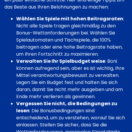
das Beste aus Ihren Belohnungen zu machen:
Wählen Sie Spiele mit hohen Beitragsraten
:
Nicht alle Spiele tragen gleichmäßig zu den
Bonus-Wettanforderungen bei. Wählen Sie
Spielautomaten und Tischspiele, die 100%
beitragen oder eine hohe Beitragsrate haben,
um Ihren Fortschritt zu maximieren.
Verwalten Sie Ihr Spielbudget weise
: Boni
können aufregend sein, aber es ist wichtig, Ihre
Mittel verantwortungsbewusst zu verwalten.
Legen Sie ein Budget fest und halten Sie sich
daran, damit Sie nicht mehr ausgeben und am
Ende mehr verlieren als gewinnen.
Vergessen Sie nicht, die Bedingungen zu
lesen
: Die Bonusbedingungen sind
entscheidend, um zu verstehen, worauf Sie sich
einlassen. Stellen Sie sicher, dass Sie die
Wettanforderungen, maximalen Einsatzlimits