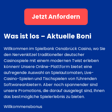
Jetzt Anfordern
Was ist los – Aktuelle Boni
Willkommen im Spielbank Osnabrück Casino, wo Sie
den Nervenkitzel traditioneller deutscher
Casinospiele mit einem modernen Twist erleben
können! Unsere Online-Plattform bietet eine
aufregende Auswahl an Spielautomaten, Live-
Casino-Spielen und Tischspielen von führenden
Softwareanbietern. Aber noch spannender sind
unsere Promotions, die darauf ausgelegt sind, Ihnen
das bestmögliche Spielerlebnis zu bieten.
Willkommensbonus