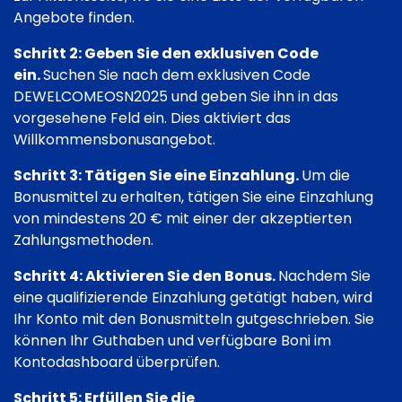
Angebote finden.
Schritt 2: Geben Sie den exklusiven Code
ein.
Suchen Sie nach dem exklusiven Code
DEWELCOMEOSN2025 und geben Sie ihn in das
vorgesehene Feld ein. Dies aktiviert das
Willkommensbonusangebot.
Schritt 3: Tätigen Sie eine Einzahlung.
Um die
Bonusmittel zu erhalten, tätigen Sie eine Einzahlung
von mindestens 20 € mit einer der akzeptierten
Zahlungsmethoden.
Schritt 4: Aktivieren Sie den Bonus.
Nachdem Sie
eine qualifizierende Einzahlung getätigt haben, wird
Ihr Konto mit den Bonusmitteln gutgeschrieben. Sie
können Ihr Guthaben und verfügbare Boni im
Kontodashboard überprüfen.
Schritt 5: Erfüllen Sie die