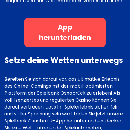
eingehen und das Gesamterlebnis verbessern kann.
App
herunterladen
Setze deine Wetten unterwegs
Bereiten Sie sich darauf vor, das ultimative Erlebnis
des Online-Gamings mit der mobil-optimierten
Plattform der Spielbank Osnabrück zu erleben! Als
voll lizenziertes und reguliertes Casino können Sie
darauf vertrauen, dass Ihr Spielerlebnis sicher, fair
und voller Spannung sein wird. Laden Sie jetzt unsere
Spielbank Osnabrück-App herunter und entdecken
Sie eine Welt aufregender Spielautomaten,