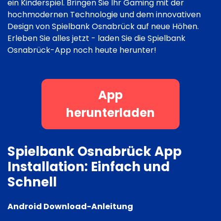
ein Kinderspiel. Bringen Sie Ihr Gaming mit der
hochmodernen Technologie und dem innovativen
Design von Spielbank Osnabrück auf neue Höhen.
Erleben Sie alles jetzt - laden Sie die Spielbank
Osnabrück-App noch heute herunter!
App
herunterladen
Spielbank Osnabrück App
Installation: Einfach und
Schnell
Android Download-Anleitung