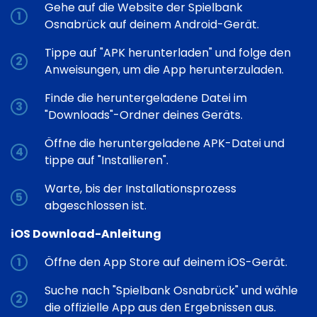
Gehe auf die Website der Spielbank
Osnabrück auf deinem Android-Gerät.
Tippe auf "APK herunterladen" und folge den
Anweisungen, um die App herunterzuladen.
Finde die heruntergeladene Datei im
"Downloads"-Ordner deines Geräts.
Öffne die heruntergeladene APK-Datei und
tippe auf "Installieren".
Warte, bis der Installationsprozess
abgeschlossen ist.
iOS Download-Anleitung
Öffne den App Store auf deinem iOS-Gerät.
Suche nach "Spielbank Osnabrück" und wähle
die offizielle App aus den Ergebnissen aus.