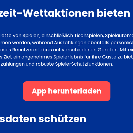
tzeit-Wettaktionen bieten
lette von Spielen, einschließlich Tischspielen, Spielauto
men werden, während Auszahlungen ebenfalls persönlich
tloses Benutzererlebnis auf verschiedenen Geräten. Mit e
 Ziel, ein angenehmes Spielerlebnis für ihre Gäste zu bie
uszahlungen und robuste SpielerSchutzfunktionen.
App herunterladen
gsdaten schützen