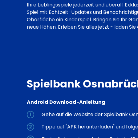
Ihre Lieblingsspiele jederzeit und überall. Ex
Spiel mit Echtzeit-Updates und Benachrichtig
Oberfläche ein Kinderspiel. Bringen Sie Ihr
neue Höhen. Erleben Sie alles jetzt - laden S
Spielbank Osnabrück 
Android Download-Anleitung
Gehe auf die Website der Spielbank Os
Tippe auf "APK herunterladen" und folg