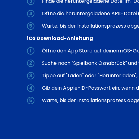
Finde die heruntergeladene Datei im "
Öffne die heruntergeladene APK-Datei un
Warte, bis der Installationsprozess abge
iOS Download-Anleitung
Öffne den App Store auf deinem iOS-Ge
Suche nach "Spielbank Osnabrück" und wä
Tippe auf "Laden" oder "Herunterladen"
Gib dein Apple-ID-Passwort ein, wenn d
Warte, bis der Installationsprozess abge