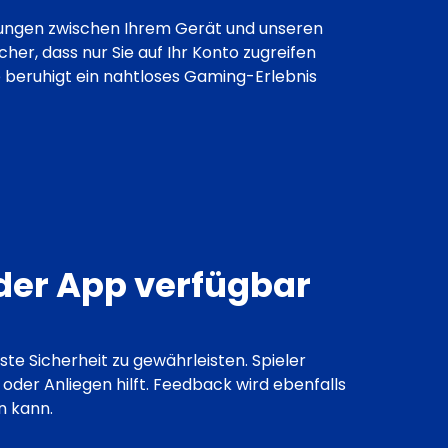
agungen zwischen Ihrem Gerät und unseren
cher, dass nur Sie auf Ihr Konto zugreifen
e beruhigt ein nahtloses Gaming-Erlebnis
 der App verfügbar
te Sicherheit zu gewährleisten. Spieler
der Anliegen hilft. Feedback wird ebenfalls
n kann.