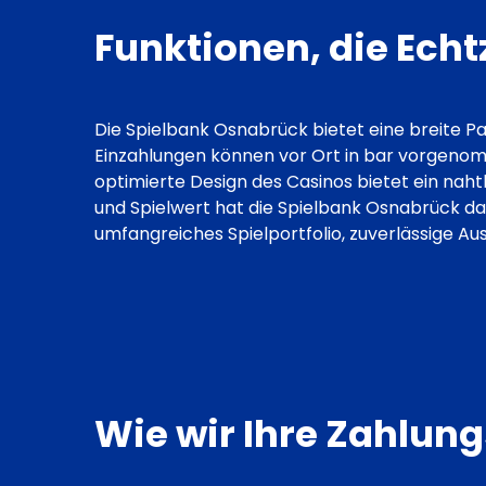
Funktionen, die Ech
Die Spielbank Osnabrück bietet eine breite Pa
Einzahlungen können vor Ort in bar vorgenom
optimierte Design des Casinos bietet ein nah
und Spielwert hat die Spielbank Osnabrück das
umfangreiches Spielportfolio, zuverlässige A
Wie wir Ihre Zahlun