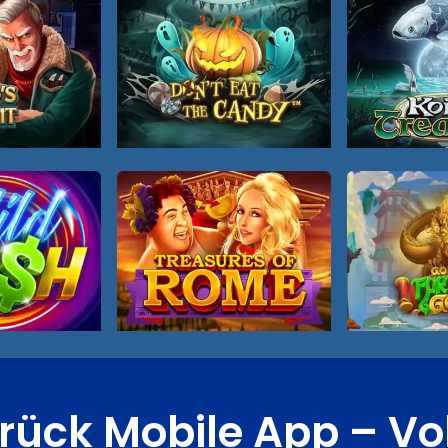
ück Mobile App – Voll