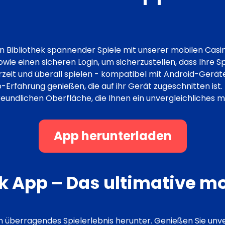
gen Bibliothek spannender Spiele mit unserer mobilen Casi
owie einen sicheren Login, um sicherzustellen, dass Ihre
erzeit und überall spielen - kompatibel mit Android-Ger
fahrung genießen, die auf ihr Gerät zugeschnitten ist. T
eundlichen Oberfläche, die Ihnen ein unvergleichliches m
App herunterladen
 App – Das ultimative mob
 überragendes Spielerlebnis herunter. Genießen Sie unver