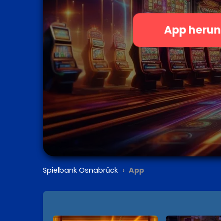
App herun
›
Spielbank Osnabrück
App