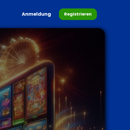
Anmeldung
Registrieren