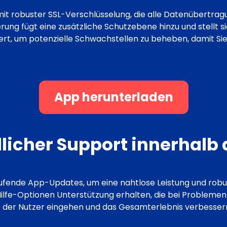
t mit robuster SSL-Verschlüsselung, die alle Datenübertr
rung fügt eine zusätzliche Schutzebene hinzu und stellt si
ert, um potenzielle Schwachstellen zu beheben, damit Si
App herunterladen
dlicher Support innerhalb
ufende App-Updates, um eine nahtlose Leistung und robus
lfe-Optionen Unterstützung erhalten, die bei Problemen o
se der Nutzer eingehen und das Gesamterlebnis verbesser