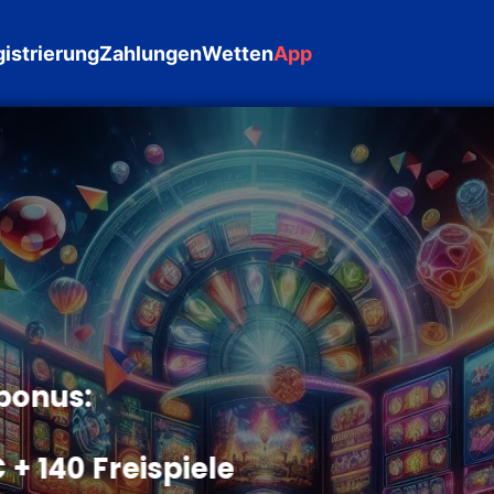
istrierung
Zahlungen
Wetten
App
bonus:
 + 140 Freispiele