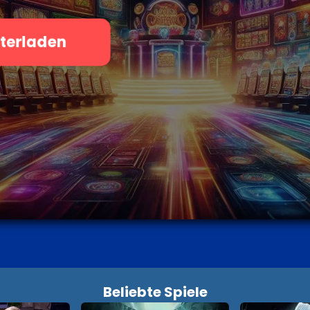
terladen
Beliebte Spiele