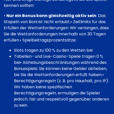
kennen sollten:
•
Nur ein Bonus kann gleichzeitig aktiv sein
: Das
Stapeln von Boni ist nicht erlaubt.• Zeitlimits für das
Erfüllen der Wettanforderungen: Wir verlangen, dass
Sie die Wettanforderungen innerhalb von 30 Tagen
erfüllen.• Spielbeitragsprozentsätze:
Slots tragen zu 100 % zu den Wetten bei
Tabellen- und Live-Casino-Spiele tragen 0 %
bei• Abhebungsbeschränkungen während des
Bonusspiels: Sie können keine Gelder abheben,
bis Sie die Wettanforderungen erfüllt haben.•
Berechtigungsregeln (z. B. pro Haushalt, pro IP):
Wir haben keine spezifischen
Berechtigungsregeln, ermutigen die Spieler
jedoch, fair und respektvoll gegenüber anderen
zu sein.