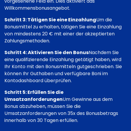
vorgesehene Feld ein. Dies aktiviert das
Willkommensbonusangebot.
Schritt 3: Tätigen Sie eine Einzahlung
Um die
Bonusmittel zu erhalten, tätigen Sie eine Einzahlung
von mindestens 20 € mit einer der akzeptierten
Zahlungsmethoden.
Schritt 4: Aktivieren Sie den Bonus
Nachdem Sie
eine qualifizierende Einzahlung getätigt haben, wird
Ihr Konto mit den Bonusmitteln gutgeschrieben. Sie
können Ihr Guthaben und verfügbare Boni im
Kontodashboard überprüfen.
Schritt 5: Erfüllen Sie die
Umsatzanforderungen
Um Gewinne aus dem
Bonus abzuheben, müssen Sie die
Umsatzanforderungen von 35x des Bonusbetrags
innerhalb von 30 Tagen erfüllen.