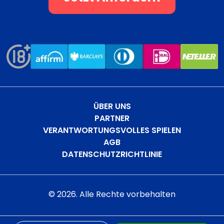
ÜBER UNS
PARTNER
VERANTWORTUNGSVOLLES SPIELEN
AGB
DATENSCHUTZRICHTLINIE
©
2026
. Alle Rechte vorbehalten