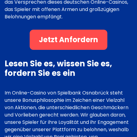
das Versprechen dieses deutschen Online-Casinos,
das Spieler mit offenen Armen und großzügigen
Belohnungen empfängt.
Jetzt Anfordern
Lesen Sie es, wissen Sie es,
fordern Sie es ein
Im Online-Casino von Spielbank Osnabrück steht
unsere Bonusphilosophie im Zeichen einer Vielzahl
von Aktionen, die unterschiedlichen Geschmäckern
und Vorlieben gerecht werden. Wir glauben daran,
unsere Spieler für ihre Loyalität und ihr Engagement
gegenüber unserer Plattform zu belohnen, weshalb
wir eine Vielzahl von Boni anbieten, von