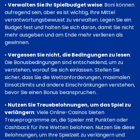
•
Verwalten Sie Ihr Spielbudget weise
: Boni können
aufregend sein, aber es ist wichtig, Ihre Mittel
verantwortungsbewusst zu verwalten. Legen Sie ein
Budget fest und halten Sie sich daran, damit Sie nicht
mehr ausgeben und am Ende mehr verlieren als
gewinnen.
•
Vergessen Sie nicht, die Bedingungen zu lesen
:
Die Bonusbedingungen sind entscheidend, um zu
verstehen, worauf Sie sich einlassen. Stellen Sie
sicher, dass Sie die Wettanforderungen, maximalen
Einsatzlimits und andere Einschränkungen verstehen,
bevor Sie einen Bonus beanspruchen.
•
Nutzen Sie Treuebelohnungen, um das Spiel zu
verlängern
: Viele Online-Casinos bieten
Treueprogramme an, die Spieler mit Punkten oder
Cashback für ihre Wetten belohnen. Nutzen Sie diese
Belohnungen, um Ihre Spielzeit zu verlängern und