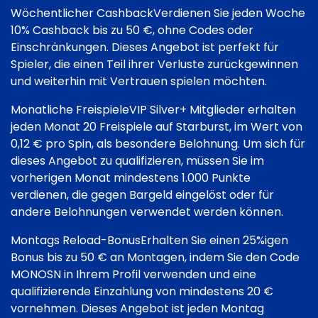
Wöchentlicher CashbackVerdienen Sie jeden Woche
10% Cashback bis zu 50 €, ohne Codes oder
Einschränkungen. Dieses Angebot ist perfekt für
Spieler, die einen Teil ihrer Verluste zurückgewinnen
und weiterhin mit Vertrauen spielen möchten.
Monatliche FreispieleVIP Silver+ Mitglieder erhalten
jeden Monat 20 Freispiele auf Starburst, im Wert von
0,12 € pro Spin, als besondere Belohnung. Um sich für
dieses Angebot zu qualifizieren, müssen Sie im
vorherigen Monat mindestens 1.000 Punkte
verdienen, die gegen Bargeld eingelöst oder für
andere Belohnungen verwendet werden können.
Montags Reload-BonusErhalten Sie einen 25%igen
Bonus bis zu 50 € an Montagen, indem Sie den Code
MONOSN in Ihrem Profil verwenden und eine
qualifizierende Einzahlung von mindestens 20 €
vornehmen. Dieses Angebot ist jeden Montag