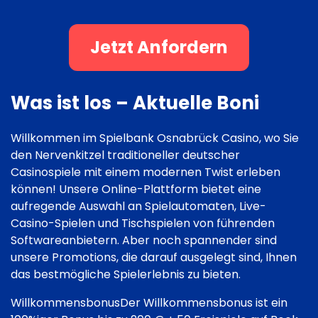
Jetzt Anfordern
Was ist los – Aktuelle Boni
Willkommen im Spielbank Osnabrück Casino, wo Sie
den Nervenkitzel traditioneller deutscher
Casinospiele mit einem modernen Twist erleben
können! Unsere Online-Plattform bietet eine
aufregende Auswahl an Spielautomaten, Live-
Casino-Spielen und Tischspielen von führenden
Softwareanbietern. Aber noch spannender sind
unsere Promotions, die darauf ausgelegt sind, Ihnen
das bestmögliche Spielerlebnis zu bieten.
WillkommensbonusDer Willkommensbonus ist ein